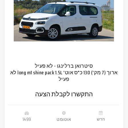
סיטרואן ברלינגו - לא פעיל
ארוך (7 מק') 130 כ"ס אוט' long m1 shine pack 1.5L לא
פעיל
התקשרו לקבלת הצעה
חדש
אוטומט
1499