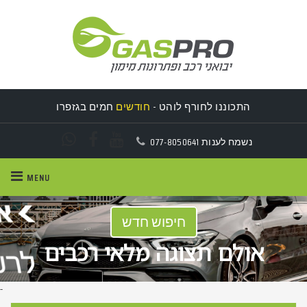
חסכו עד!
20%
מהמחירון
התכוננו לחורף לוהט -
חודשים
חמים בגזפרו
נשמח לענות
077-8050641
MENU
חיפוש חדש
אולם תצוגה מלאי רכבים
-