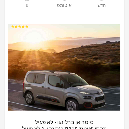
חדש
אוטומט
0
סיטרואן ברלינגו - לא פעיל
מקסי N1 אוט' 1.5 130 כ"ס נהג+2 לא פעיל