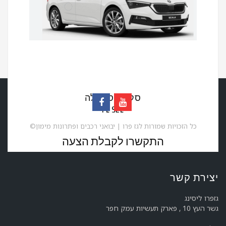
סקודה סקאלה
FL SEL
©כל הזכויות שמורות לגז פרו | יבואני רכבים ופתרונות מימון
התקשרו לקבלת הצעה
יצירת קשר
חדש
אוטומט
1000
גזפרו ליסינג
גשר העץ 10 , פארק תעשיות עמק חפר