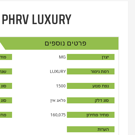
 PHRV LUXURY
פרטים נוספים
יצרן
MG
מוד
רמת גימור
LUXURY
שנת 
נפח מנוע
1500
סוג 
סוג דלק
פלאג אין
סוג 
מחיר מחירון
160,075
מחיר
הערות