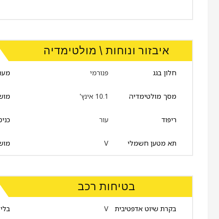
איבזור ונוחות \ מולטימדיה
חלון בגג
פנורמי
מער
מסך מולטימדיה
10.1 אינץ'
מושב
ריפוד
עור
תא מטען חשמלי
V
מושב
בטיחות רכב
בקרת שיוט אדפטיבית
V