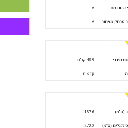
י שטח מת
V
ר מרחק מאחור
V
ט מירבי
48.9 קג"מ
ה
קדמית
 (ס"מ)
187.6
 גלגלים (ס"מ)
272.2