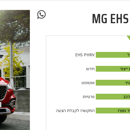
MG EHS
ל
EHS PHRV
ייצור
חדש
גיר
אוטומט
רכב
פרטיות
 גזפרו
התקשרו לקבלת הצעה