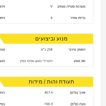
מערכת סטייה מנתיב
V
זיהו
כריות אוויר
6
ניתו
מנוע וביצועים
הספק מירבי
258 כ"ס
מומנ
סוג מנוע
היברידי נטען טורבו בנזין
הנע
תעודת זהות / מידות
אורך (ס"מ)
457.4
רוחב
גובה (ס"מ)
166.4
בסיס