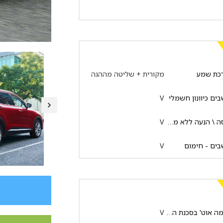
כת שמע
מקורית + שליטה מההגה
ים כיוונון חשמלי
V
כניסה \ הנעה ללא מפתח
V
ים - חימום
V
בלימה אוט' בסכנת התנגשות
V