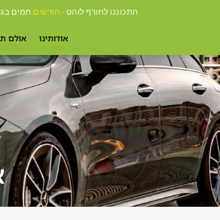
התכוננו לחורף לוהט -
חודשים
חמים בגז
אודותינו
אולם תצ
א