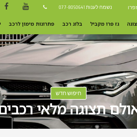
פרו
נשמח לענות
077-8050641
וגה
גז פרו מקביל
בלוג רכב
י
חיפוש חדש
ולם תצוגה מלאי רכבים