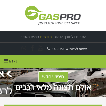
התכוננו לחורף לוהט -
חודשים
חמים בגזפרו
נשמח לענות
077-8050641
MENU
חיפוש חדש
אולם תצוגה מלאי רכבים
-