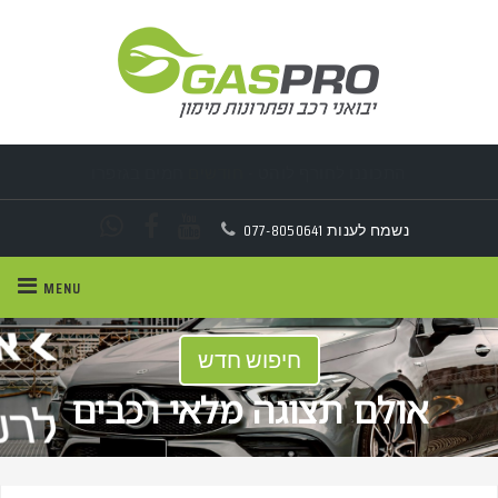
התכוננו לחורף לוהט -
חודשים
חמים בגזפרו
חסכו עד!
20%
מהמחירון
נשמח לענות
077-8050641
MENU
חיפוש חדש
אולם תצוגה מלאי רכבים