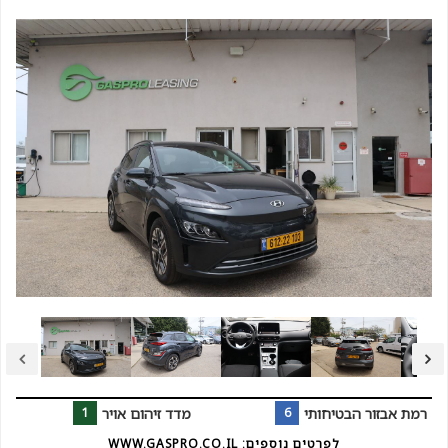
רמת אבזור הבטיחותי
6
מדד זיהום אויר
1
לפרטים נוספים: WWW.GASPRO.CO.IL