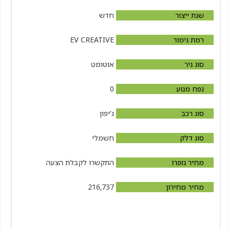
שנת ייצור
חדש
רמת גימור
EV CREATIVE
סוג גיר
אוטומט
נפח מנוע
0
סוג רכב
ג'יפון
סוג דלק
חשמלי
מחיר גזפרו
התקשרו לקבלת הצעה
מחיר מחירון
216,737