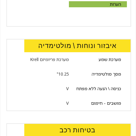
הערות
איבזור ונוחות \ מולטימדיה
מערכת שמע
מערכת פריומיום Krell
מסך מולטימדיה
10.25"
כניסה \ הנעה ללא מפתח
V
מושבים - חימום
V
בטיחות רכב